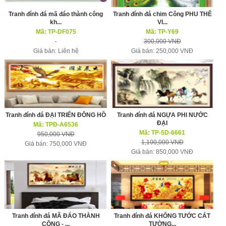
Tranh đính đá mã đáo thành công
Tranh đính đá chim Công PHU THÊ
kh...
VI...
Mã: TP-DF075
Mã: TP-Y69
300,000 VNĐ
Giá bán: Liên hệ
Giá bán: 250,000 VNĐ
Tranh đính đá ĐẠI TRIỂN ĐÔNG HỒ
Tranh đính đá NGỰA PHI NƯỚC
ĐẠI
Mã: TPĐ-A6536
Mã: TP-5D-6661
950,000 VNĐ
1,100,000 VNĐ
Giá bán: 750,000 VNĐ
Giá bán: 850,000 VNĐ
Tranh đính đá MÃ ĐÁO THÀNH
Tranh đính đá KHỔNG TƯỚC CÁT
CÔNG - ...
TƯỜNG...