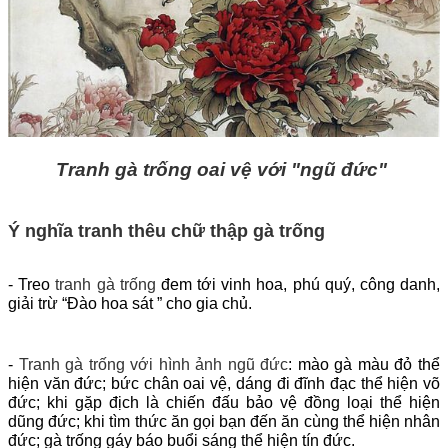
Tranh gà trống oai vệ với "ngũ đức"
Ý nghĩa tranh thêu chữ thập gà trống
- Treo
tranh gà trống
đem tới vinh hoa, phú quý, công danh,
giải trừ “Đào hoa sát ” cho gia chủ.
-
Tranh gà trống với hình ảnh ngũ đức
: mào gà màu đỏ thể
hiện văn đức; bức chân oai vệ, dáng đi đĩnh đạc thể hiện võ
đức; khi gặp địch là chiến đấu bảo vệ đồng loại thể hiện
dũng đức; khi tìm thức ăn gọi bạn đến ăn cùng thể hiện nhân
đức; gà trống gáy báo buổi sáng thể hiện tín đức.