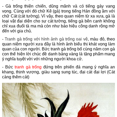
- Gà trống thiện chiến, dũng mãnh và có tiếng gáy vang
vọng. Cùng với đó chữ Kê (gà) trong tiếng Hán đồng âm với
chữ Cát (cát tường). Vì vậy, theo quan niệm từ xa xưa, gà là
loại vật đại diện cho sự cát tường, tiếng gà bên cạnh không
chỉ xua đuổi tà ma mà còn như báo hiệu công danh rộng mở
đến với gia chủ.
-
Tranh gà trống với hình ảnh gà trống oai vệ
, màu đỏ, theo
quan niệm người xưa đây là hình ảnh biểu thị khát vọng làm
quan của con người. Bức tranh gà trống bố cùng năm con gà
con thể hiện lời chúc đề danh bảng vàng là tặng phẩm mang
ý nghĩa tuyệt vời với những người khoa cử.
- Bức
tranh gà trống
đứng trên phiến đá mang ý nghĩa an
khang, thịnh vượng, giàu sang sung túc, đại cát đại lợi (Cát
càng thêm cát)