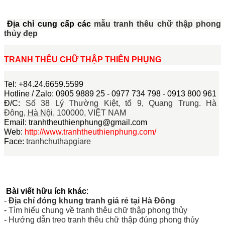
Địa chỉ cung cấp các
mẫu tranh thêu chữ thập phong
thủy đẹp
TRANH THÊU CHỮ THẬP THIÊN PHỤNG
Tel: +84.24.6659.5599
Hotline / Zalo: 0905 9889 25 - 0977 734 798 - 0913 800 961
Đ/C:
Số 38 Lý Thường Kiệt, tổ 9, Quang Trung.
Hà
Đông
,
Hà Nội
,
100000,
VIỆT NAM
Email: tranhtheuthienphung@gmail.com
Web:
http://www.tranhtheuthienphung.com/
Face:
tranhchuthapgiare
Bài viết hữu ích khác
:
-
Địa chỉ đóng khung tranh giá rẻ tại Hà Đông
-
Tìm hiểu chung về tranh thêu chữ thập phong thủy
-
Hướng dẫn treo tranh thêu chữ thập đúng phong thủy