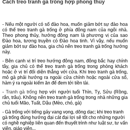
Cách treo tranh gà trống hợp phong thủy
- Nếu một người có số đào hoa, muốn giảm bớt sự đào hoa
có thể treo tranh gà trống ở phía đông nam của ngôi nhà.
Theo phong thủy, hướng đông nam là phương vị của sao
Đào hoa, tương truyền có Đào hoa tinh. Vì vậy, nếu muốn
giảm bớt sự đào hoa, gia chủ nên treo tranh gà trống hướng
này.
- Bên cạnh vị trí treo hướng đông nam, đông bắc hay chính
tây, gia chủ có thể treo tranh gà trống trong phòng khách
hoặc ở vị trí đối diện thẳng với cửa. Khi treo tranh gà trống,
mỏ gà phải hướng ra ngoài cửa chính hoặc ngoài cửa sổ,
hàm ý ra ngoài kiếm ăn để đem tới tiền tài.
-
Tranh gà trống
hợp với người tuổi Thìn, Tỵ, Sửu (Rồng,
rắn, trâu). Không nên treo tranh gà trống trong nhà những gia
chủ tuổi Mão, Tuất, Dậu (Mèo, chó, gà)
- Gà trống với tiếng gáy vang vọng, dõng dạc; khi treo tranh
gà trống đúng hướng đại cát đại lợi sẽ tốt cho những người
có nghề nghiệp liên quan đến thuyết trình như luật sư, tư vấn
viên, giáo viên,..