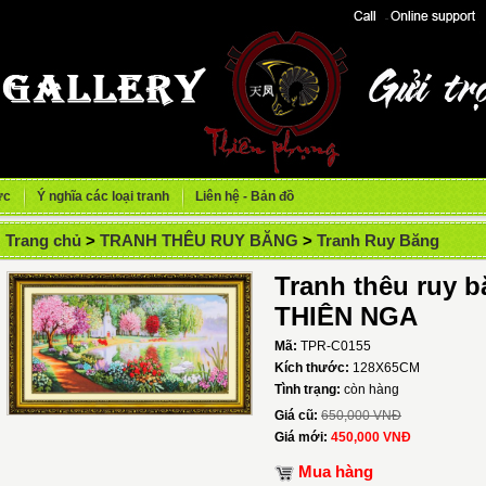
ức
Ý nghĩa các loại tranh
Liên hệ - Bản đồ
Trang chủ
>
TRANH THÊU RUY BĂNG
>
Tranh Ruy Băng
Tranh thêu ruy 
THIÊN NGA
Mã:
TPR-C0155
Kích thước:
128X65CM
Tình trạng:
còn hàng
Giá cũ:
650,000 VNĐ
Giá mới:
450,000 VNĐ
Mua hàng