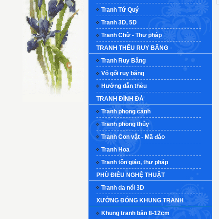
Tranh Tứ Quý
Tranh 3D, 5D
Tranh Chữ - Thư pháp
TRANH THÊU RUY BĂNG
Tranh Ruy Băng
Vỏ gối ruy băng
Hướng dẫn thêu
TRANH ĐÍNH ĐÁ
Tranh phong cảnh
Tranh phong thủy
Tranh Con vật - Mã đáo
Tranh Hoa
Tranh tôn giáo, thư pháp
PHÙ ĐIÊU NGHỆ THUẬT
Tranh da nổi 3D
XƯỞNG ĐÓNG KHUNG TRANH
Khung tranh bản 8-12cm