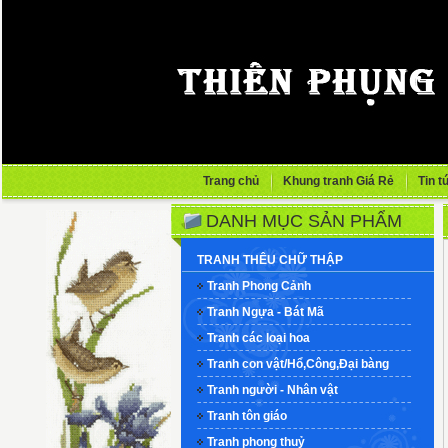
Trang chủ
Khung tranh Giá Rẻ
Tin t
DANH MỤC SẢN PHẨM
TRANH THÊU CHỮ THẬP
Tranh Phong Cảnh
Tranh Ngựa - Bát Mã
Tranh các loại hoa
Tranh con vật/Hổ,Công,Đại bàng
Tranh người - Nhân vật
Tranh tôn giáo
Tranh phong thuỷ