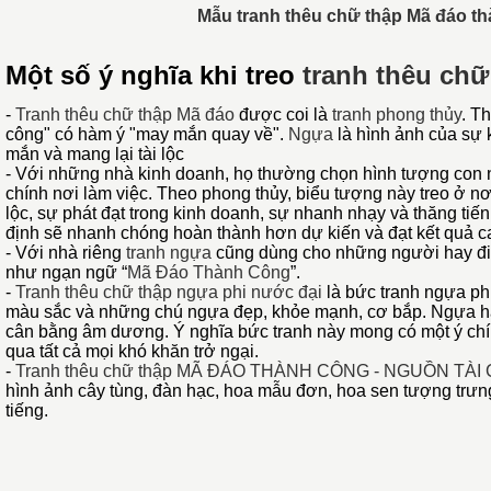
Mẫu tranh thêu chữ thập Mã đáo t
Một số ý nghĩa khi treo
tranh thêu ch
-
Tranh thêu chữ thập Mã đáo
được coi là
tranh phong thủy
. T
công" có hàm ý "may mắn quay về".
Ngựa
là hình ảnh của sự k
mắn và mang lại tài lộc
-
Với những nhà kinh doanh, họ thường chọn hình tượng con ng
chính nơi làm việc. Theo phong thủy, biểu tượng này treo ở nơi
lộc, sự phát đạt trong kinh doanh, sự nhanh nhạy và thăng tiến
định sẽ nhanh chóng hoàn thành hơn dự kiến và đạt kết quả
-
Với nhà riêng
tranh ngựa
cũng dùng cho những người hay đi x
như ngạn ngữ “
Mã Đáo Thành Công
”.
-
Tranh thêu chữ thập ngựa phi nước đại
là bức tranh ngựa phi
màu sắc và những chú ngựa đẹp, khỏe mạnh, cơ bắp. Ng
ựa h
cân bằng âm dương.
Ý nghĩa bức tranh này mong có một ý ch
qua tất cả mọi khó khăn trở ngại.
-
Tranh thêu chữ thập MÃ ĐÁO THÀNH CÔNG - NGUỒN TÀ
hình ảnh cây tùng, đàn hạc, hoa mẫu đơn, hoa sen tượng trưn
tiếng.