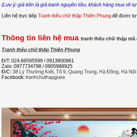
(Lưu ý: giá trên là giá tranh nguyên liệu, khách hàng mua về tự
Liên hệ trực tiếp
Tranh thêu chữ thập Thiên Phụng
để được tư
Thông tin liên hệ mua
tranh thêu chữ thập mã
Tranh thêu chữ thập Thiên Phụng
Đ/T: 024.66595599 / 0913800961
Zalo: 0977734798 / 0905988925
Đ/C:
38 Lý Thường Kiệt, Tổ 9, Quang Trung, Hà Đông, Hà Nội
Facebook:
tranhchuthapgiare