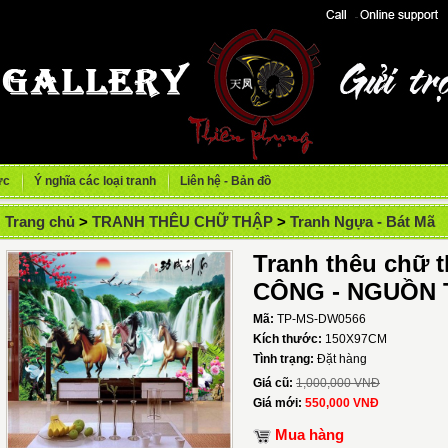
ức
Ý nghĩa các loại tranh
Liên hệ - Bản đồ
Trang chủ
>
TRANH THÊU CHỮ THẬP
>
Tranh Ngựa - Bát Mã
Tranh thêu chữ
CÔNG - NGUỒN 
Mã:
TP-MS-DW0566
Kích thước:
150X97CM
Tình trạng:
Đặt hàng
Giá cũ:
1,000,000 VNĐ
Giá mới:
550,000 VNĐ
Mua hàng