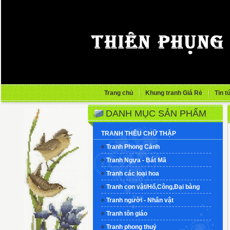
Trang chủ
Khung tranh Giá Rẻ
Tin t
DANH MỤC SẢN PHẨM
TRANH THÊU CHỮ THẬP
Tranh Phong Cảnh
Tranh Ngựa - Bát Mã
Tranh các loại hoa
Tranh con vật/Hổ,Công,Đại bàng
Tranh người - Nhân vật
Tranh tôn giáo
Tranh phong thuỷ