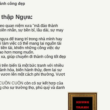
hành công đẹp
ữ thập Ngựa
:
heo quan niệm xưa "mã đáo thành
iên nhẫn, sự bền bỉ, lâu dài, sự may
ựa để trang trí trong nhà mình hay
 làm việc có thể mang lại nguồn tài
 tiền tài, khiến những công việc dự
 cao hơn mong muốn.
a, giúp chuyến đi thành công tốt đẹp
 trên biển là một bức tranh với nhiều
ành h
ỏa, bi
ển hành thủy, đem lại sự
í vươn lên một cách phi thường. V
ượt
I CUỒN CUỘN
còn có sự kết hợp của
g cho sự trường thọ, phú quý và danh