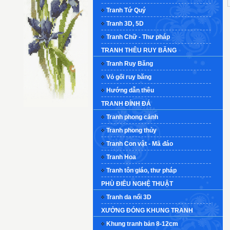
Tranh Tứ Quý
Tranh 3D, 5D
Tranh Chữ - Thư pháp
TRANH THÊU RUY BĂNG
Tranh Ruy Băng
Vỏ gối ruy băng
Hướng dẫn thêu
TRANH ĐÍNH ĐÁ
Tranh phong cảnh
Tranh phong thủy
Tranh Con vật - Mã đáo
Tranh Hoa
Tranh tôn giáo, thư pháp
PHÙ ĐIÊU NGHỆ THUẬT
Tranh da nổi 3D
XƯỞNG ĐÓNG KHUNG TRANH
Khung tranh bản 8-12cm